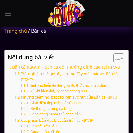
Chuyển
đến
nội
dung
Trang chủ
/
Bắn cá
Nội dung bài viết
Bắn cá RIKVIP – Săn cá đổi thưởng đỉnh cao tại RIKVIP
Trải nghiệm thế giới đại dương đầy mê hoặc với Bắn cá
RIKVIP
Sinh vật biển đa dạng và độ thử thách hấp dẫn
Vũ khí hiện đại, kỹ năng phong phú
Những điểm nổi bật tạo nên sức hút của Bắn cá RIKVIP
Giao diện đẹp mắt, dễ sử dụng
Hệ thống thưởng đa tầng
Cộng đồng game thủ đông đảo
Các phiên bản đặc biệt của Bắn cá RIKVIP
Bắn cá Biển Sâu
Godzilla Đại Chiến