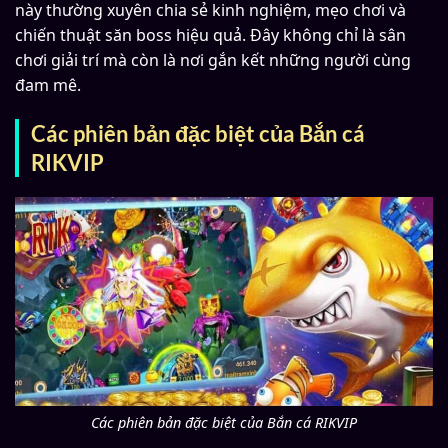
này thường xuyên chia sẻ kinh nghiệm, mẹo chơi và
chiến thuật săn boss hiệu quả. Đây không chỉ là sân
chơi giải trí mà còn là nơi gắn kết những người cùng
đam mê.
Các phiên bản đặc biệt của Bắn cá
RIKVIP
Các phiên bản đặc biệt của Bắn cá RIKVIP