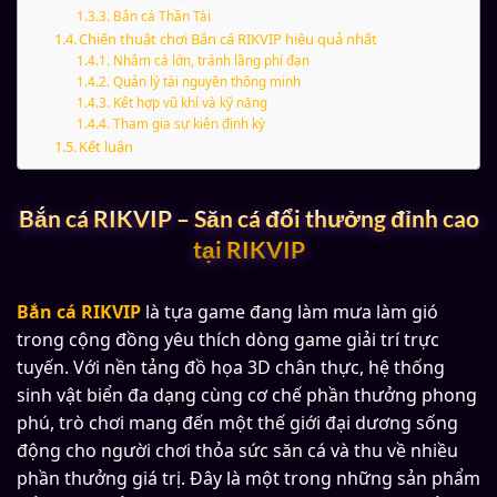
Bắn cá Thần Tài
Chiến thuật chơi Bắn cá RIKVIP hiệu quả nhất
Nhắm cá lớn, tránh lãng phí đạn
Quản lý tài nguyên thông minh
Kết hợp vũ khí và kỹ năng
Tham gia sự kiện định kỳ
Kết luận
Bắn cá RIKVIP – Săn cá đổi thưởng đỉnh cao
tại RIKVIP
Bắn cá RIKVIP
là tựa game đang làm mưa làm gió
trong cộng đồng yêu thích dòng game giải trí trực
tuyến. Với nền tảng đồ họa 3D chân thực, hệ thống
sinh vật biển đa dạng cùng cơ chế phần thưởng phong
phú, trò chơi mang đến một thế giới đại dương sống
động cho người chơi thỏa sức săn cá và thu về nhiều
phần thưởng giá trị. Đây là một trong những sản phẩm