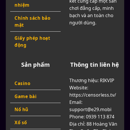
kết cung cấp một sân
nhiệm
chơi đẳng cấp, minh
bạch và an toàn cho
Chính sách bảo
người dùng.
mật
Giấy phép hoạt
động
Sản phẩm
Thông tin liên hệ
Thương hiệu: RIKVIP
Casino
Website:
https://censorless.tv/
Game bài
Email:
support@e29.mobi
Nổ hũ
Phone: 0939 113 874
Xổ số
Địa chỉ: 88 Hoàng Văn