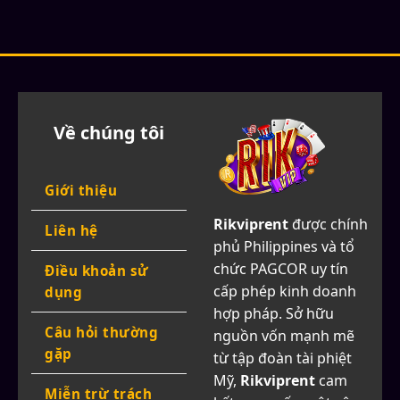
Về chúng tôi
Giới thiệu
Rikviprent
được chính
Liên hệ
phủ Philippines và tổ
chức PAGCOR uy tín
Điều khoản sử
cấp phép kinh doanh
dụng
hợp pháp. Sở hữu
Câu hỏi thường
nguồn vốn mạnh mẽ
gặp
từ tập đoàn tài phiệt
Mỹ,
Rikviprent
cam
Miễn trừ trách