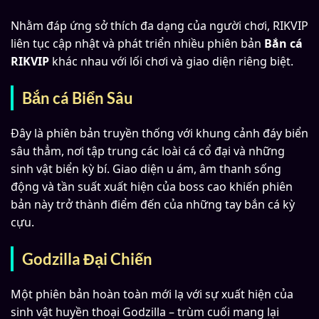
Nhằm đáp ứng sở thích đa dạng của người chơi, RIKVIP
liên tục cập nhật và phát triển nhiều phiên bản
Bắn cá
RIKVIP
khác nhau với lối chơi và giao diện riêng biệt.
Bắn cá Biển Sâu
Đây là phiên bản truyền thống với khung cảnh đáy biển
sâu thẳm, nơi tập trung các loài cá cổ đại và những
sinh vật biển kỳ bí. Giao diện u ám, âm thanh sống
động và tần suất xuất hiện của boss cao khiến phiên
bản này trở thành điểm đến của những tay bắn cá kỳ
cựu.
Godzilla Đại Chiến
Một phiên bản hoàn toàn mới lạ với sự xuất hiện của
sinh vật huyền thoại Godzilla – trùm cuối mang lại