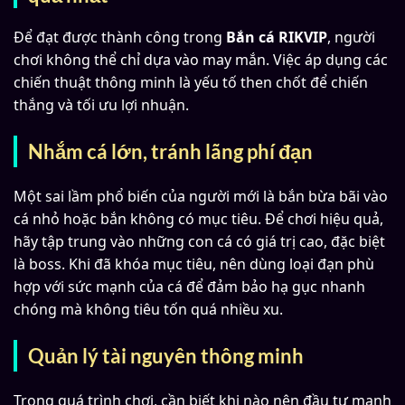
Để đạt được thành công trong
Bắn cá RIKVIP
, người
chơi không thể chỉ dựa vào may mắn. Việc áp dụng các
chiến thuật thông minh là yếu tố then chốt để chiến
thắng và tối ưu lợi nhuận.
Nhắm cá lớn, tránh lãng phí đạn
Một sai lầm phổ biến của người mới là bắn bừa bãi vào
cá nhỏ hoặc bắn không có mục tiêu. Để chơi hiệu quả,
hãy tập trung vào những con cá có giá trị cao, đặc biệt
là boss. Khi đã khóa mục tiêu, nên dùng loại đạn phù
hợp với sức mạnh của cá để đảm bảo hạ gục nhanh
chóng mà không tiêu tốn quá nhiều xu.
Quản lý tài nguyên thông minh
Trong quá trình chơi, cần biết khi nào nên đầu tư mạnh