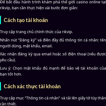
Để bắt đầu hành trình khám phá thế giới casino online tại
rikvip, bạn cần thực hiện vài bước đơn giản:
Cách tạo tài khoản
Truy cập trang chủ chính thức của rikvip.
Nhấn nút “Đăng ký” và điền đầy đủ thông tin cá nhân: tên
người dùng, mật khẩu, email.
Xác nhận đăng ký qua email hoặc số điện thoại (nếu được
yêu cầu).
Lưu ý: Chọn mật khẩu đủ mạnh để bảo vệ tài khoản của
bạn tốt hơn.
Cách xác thực tài khoản
Truy cập mục “Thông tin cá nhân” và tải lên giấy tờ tùy thân
cần thiết.