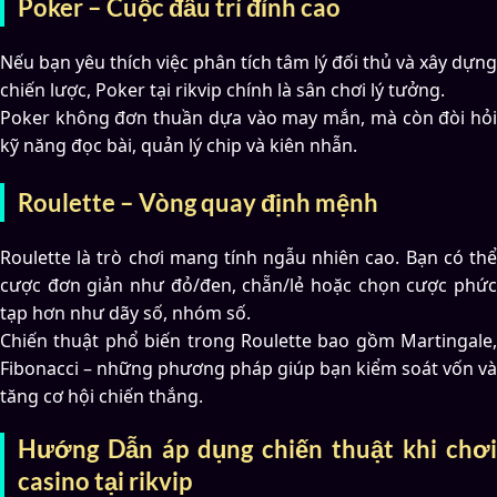
Poker – Cuộc đấu trí đỉnh cao
Nếu bạn yêu thích việc phân tích tâm lý đối thủ và xây dựng
chiến lược, Poker tại rikvip chính là sân chơi lý tưởng.
Poker không đơn thuần dựa vào may mắn, mà còn đòi hỏi
kỹ năng đọc bài, quản lý chip và kiên nhẫn.
Roulette – Vòng quay định mệnh
Roulette là trò chơi mang tính ngẫu nhiên cao. Bạn có thể
cược đơn giản như đỏ/đen, chẵn/lẻ hoặc chọn cược phức
tạp hơn như dãy số, nhóm số.
Chiến thuật phổ biến trong Roulette bao gồm Martingale,
Fibonacci – những phương pháp giúp bạn kiểm soát vốn và
tăng cơ hội chiến thắng.
Hướng Dẫn áp dụng chiến thuật khi chơi
casino tại rikvip