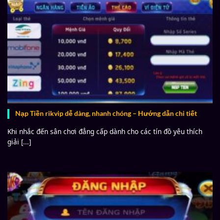
Nạp Tiền rikvip dễ dàng, nhanh chóng – Hướng dẫn chi tiết
Khi nhắc đến sân chơi đẳng cấp dành cho các tín đồ yêu thích
giải [...]