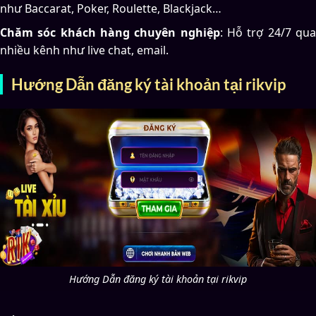
như Baccarat, Poker, Roulette, Blackjack…
Chăm sóc khách hàng chuyên nghiệp
: Hỗ trợ 24/7 qu
nhiều kênh như live chat, email.
Hướng Dẫn đăng ký tài khoản tại rikvip
Hướng Dẫn đăng ký tài khoản tại rikvip