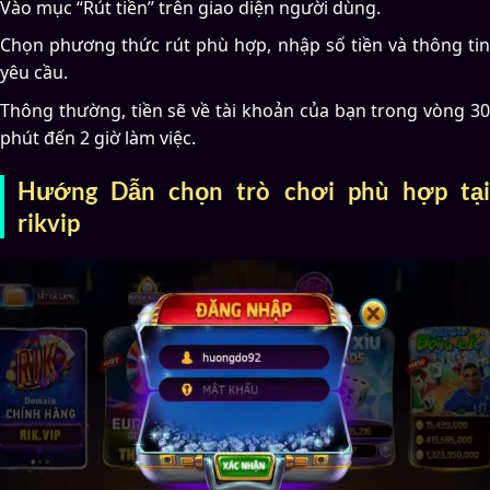
Vào mục “Rút tiền” trên giao diện người dùng.
Chọn phương thức rút phù hợp, nhập số tiền và thông tin
yêu cầu.
Thông thường, tiền sẽ về tài khoản của bạn trong vòng 30
phút đến 2 giờ làm việc.
Hướng Dẫn chọn trò chơi phù hợp tại
rikvip