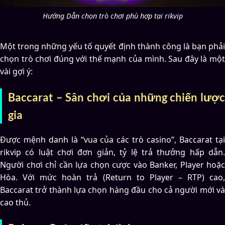
Hướng Dẫn chọn trò chơi phù hợp tại rikvip
Một trong những yếu tố quyết định thành công là bạn phải
chọn trò chơi đúng với thế mạnh của mình. Sau đây là một
vài gợi ý:
Baccarat – Sân chơi của những chiến lược
gia
Được mệnh danh là “vua của các trò casino”, Baccarat tại
rikvip có luật chơi đơn giản, tỷ lệ trả thưởng hấp dẫn.
Người chơi chỉ cần lựa chọn cược vào Banker, Player hoặc
Hòa. Với mức hoàn trả (Return to Player – RTP) cao,
Baccarat trở thành lựa chọn hàng đầu cho cả người mới và
cao thủ.